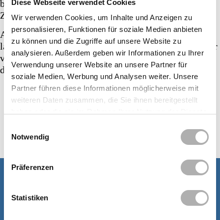
Diese Webseite verwendet Cookies
beeinflusst und Sie davon abhält, sich um Ihre
Zahngesundheit zu kümmern.
Wir verwenden Cookies, um Inhalte und Anzeigen zu
personalisieren, Funktionen für soziale Medien anbieten
Aber es gibt gute Nachrichten dazu: Diese Ängste
zu können und die Zugriffe auf unsere Website zu
lassen sich nicht nur überwinden, sondern auch wieder
analysieren. Außerdem geben wir Informationen zu Ihrer
verlernen. Wir unterstützen Sie dabei zu 100 %! Und
Verwendung unserer Website an unsere Partner für
denken Sie immer daran:
soziale Medien, Werbung und Analysen weiter. Unsere
Partner führen diese Informationen möglicherweise mit
Lassen Sie es erst gar nicht zum Zahnschmerz
kommen.
weiteren Daten zusammen, die Sie ihnen bereitgestellt
Sorgen Sie vor und kümmern Sie sich um Ihre
haben oder die sie im Rahmen Ihrer Nutzung der Dienste
Zahngesundheit.
gesammelt haben.
Einwilligungsauswahl
Wir stehen Ihnen sehr gerne zur Seite!
Notwendig
Präferenzen
Übrigens:
Statistiken
Falls Sie im Rahmen einer Behandlung eine
lokal wirkende Betäubungsspritze