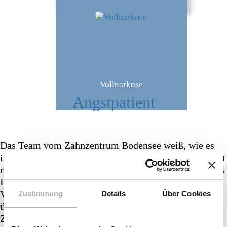
Vollnarkose
Angstpatient
Das Team vom Zahnzentrum Bodensee weiß, wie es
ist, wenn man in Angstschweiß gebadet, der Ohnmacht
nahe ist. Darum stehen wir Ihnen beiseite, nehmen uns
Ihrer Sorgen und Nöte mit großer Sorgfalt an.
Vielleicht haben Sie ein Kindheitstrauma nicht
Zustimmung
Details
Über Cookies
überwunden oder sogar im Erwachsenenalter ein
Zahnerlebnis, das Sie nachträglich immer wieder