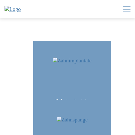
Home
Zahnzentrum
Invisalign®
Leistungen
Team
Karriere
Zahnimplantate
News
Kontakt