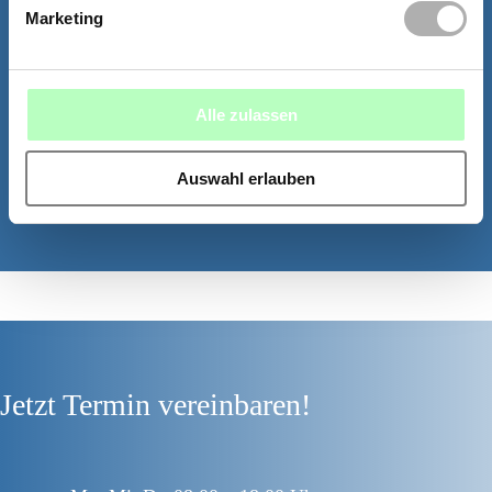
benötigen, bringen wir auf Wunsch und
Marketing
schon vor Verabreichung ein Anästhesie-­
Spray zum Einsatz.
Dann spüren Sie den Einstich noch weniger
Alle zulassen
– wenn überhaupt.
Seien Sie tapfer! Sie und Ihr Team vom
Auswahl erlauben
Zahnzentrum Bodensee schaffen das
gemeinsam!
Jetzt Termin vereinbaren!