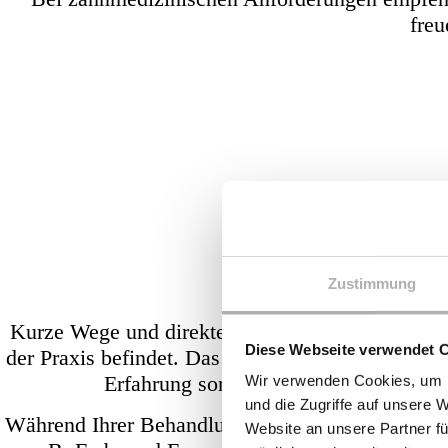
freu
H
Zustimmung
Kurze Wege und direkte Ansprechpartner – nur zw
Diese Webseite verwendet 
der Praxis befindet. Das hauseigene Zahntechnik
Erfahrung sondern vereint auch das h
Wir verwenden Cookies, um I
und die Zugriffe auf unsere 
Während Ihrer Behandlung steht unsere Zahntech
Website an unsere Partner fü