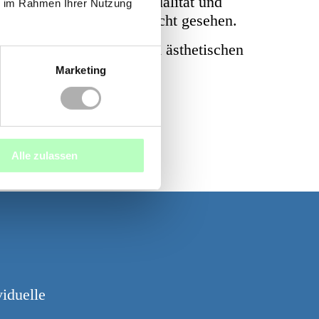
hervorragender Materialqualität und
ie im Rahmen Ihrer Nutzung
abung – auch auf lange Sicht gesehen.
ohen gesundheitlichen und ästhetischen
Marketing
Alle zulassen
viduelle