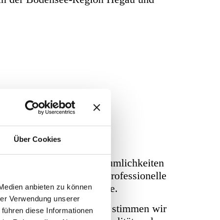
Über Cookies
direkt in den eigenen Räumlichkeiten
 über eine langjährige professionelle
taler Behandlungsprozesse.
 Medien anbieten zu können
hrer Verwendung unserer
ehandelnden Zahnarzt. So stimmen wir
 führen diese Informationen