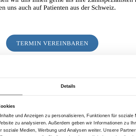
en uns auch auf Patienten aus der Schweiz.
TERMIN VEREINBAREN
auseigenes Zahnlabor
Details
ei von vielen Vorteilen wenn sich das Zahnlabor 
Cookies
er-Team im Zahnzentrum Bodensee verfügt nicht nur
andwerkliche Geschick mit den Möglichkeiten digi
nhalte und Anzeigen zu personalisieren, Funktionen für soziale
Website zu analysieren. Außerdem geben wir Informationen zu I
nik in permanentem Austausch mit dem jeweils b
r soziale Medien, Werbung und Analysen weiter. Unsere Partner