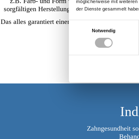
z.B. Farb- und Form von Implantaten direkt mi
möglicherweise mit weiteren
sorgfältigen Herstellungsverfahren erfüllen wir
der Dienste gesammelt habe
Das alles garantiert einen optimalen Ablauf und v
Einwilligungsauswahl
Notwendig
Ind
Zahngesundheit soll
Behandl