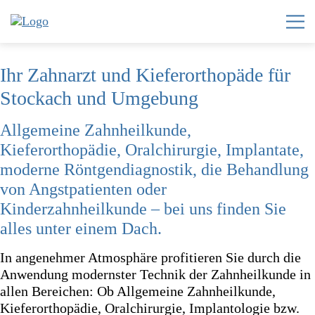
Ihr Zahnarzt und Kieferorthopäde für
Home
Stockach und Umgebung
Zahnzentrum
Allgemeine Zahnheilkunde,
Invisalign®
Kieferorthopädie, Oralchirurgie, Implantate,
moderne Röntgendiagnostik, die Behandlung
Leistungen
von Angstpatienten oder
Team
Kinderzahnheilkunde – bei uns finden Sie
alles unter einem Dach.
Karriere
News
In angenehmer Atmosphäre profitieren Sie durch die
Anwendung modernster Technik der Zahnheilkunde in
Kontakt
allen Bereichen: Ob Allgemeine Zahnheilkunde,
Kieferorthopädie, Oralchirurgie, Implantologie bzw.