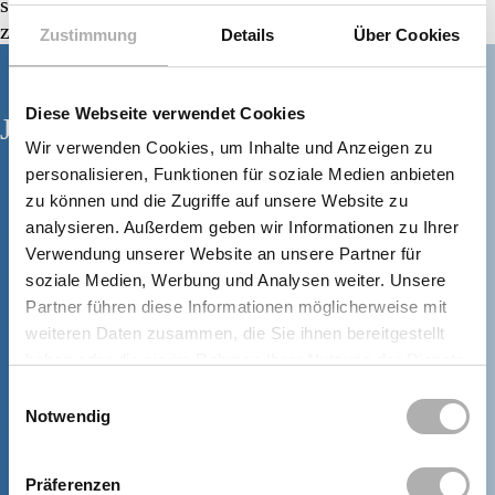
steten Umgang mit modernster Technik im
zahnmedizinischen Bereich.
Zustimmung
Details
Über Cookies
Diese Webseite verwendet Cookies
Jetzt Termin vereinbaren!
Wir verwenden Cookies, um Inhalte und Anzeigen zu
personalisieren, Funktionen für soziale Medien anbieten
zu können und die Zugriffe auf unsere Website zu
Mo, Mi, Do
08:00 – 18:00 Uhr
analysieren. Außerdem geben wir Informationen zu Ihrer
Di
08:00 – 19:00 Uhr
Verwendung unserer Website an unsere Partner für
Fr
08:00 – 17:00 Uhr
soziale Medien, Werbung und Analysen weiter. Unsere
Partner führen diese Informationen möglicherweise mit
weiteren Daten zusammen, die Sie ihnen bereitgestellt
TERMIN VEREINBAREN
haben oder die sie im Rahmen Ihrer Nutzung der Dienste
gesammelt haben.
Einwilligungsauswahl
Notwendig
+49 (0) 7731 187380
Präferenzen