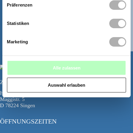
Präferenzen
Statistiken
WHATSAPP
Marketing
Alle zulassen
Zahnzentrum Bodensee
Auswahl erlauben
Hegau Tower
Maggistr. 5
D 78224 Singen
ÖFFNUNGSZEITEN