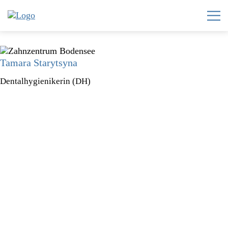
Tamara Starytsyna
Home
Dentalhygienikerin (DH)
Zahnzentrum
Invisalign®
Leistungen
Team
Karriere
News
Kontakt