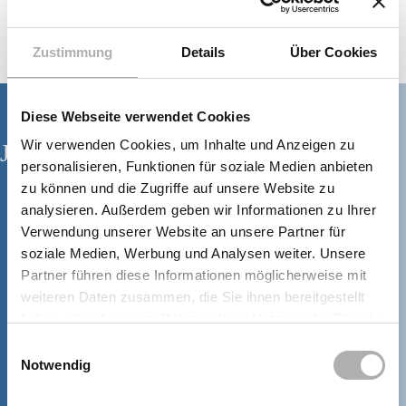
JETZT BEWERBEN
Zustimmung
Details
Über Cookies
Diese Webseite verwendet Cookies
Wir verwenden Cookies, um Inhalte und Anzeigen zu
Jetzt Termin vereinbaren!
personalisieren, Funktionen für soziale Medien anbieten
zu können und die Zugriffe auf unsere Website zu
analysieren. Außerdem geben wir Informationen zu Ihrer
Mo, Mi, Do
08:00 – 18:00 Uhr
Verwendung unserer Website an unsere Partner für
Di
08:00 – 19:00 Uhr
soziale Medien, Werbung und Analysen weiter. Unsere
Fr
08:00 – 17:00 Uhr
Partner führen diese Informationen möglicherweise mit
weiteren Daten zusammen, die Sie ihnen bereitgestellt
haben oder die sie im Rahmen Ihrer Nutzung der Dienste
TERMIN VEREINBAREN
gesammelt haben.
Einwilligungsauswahl
Notwendig
+49 (0) 7731 187380